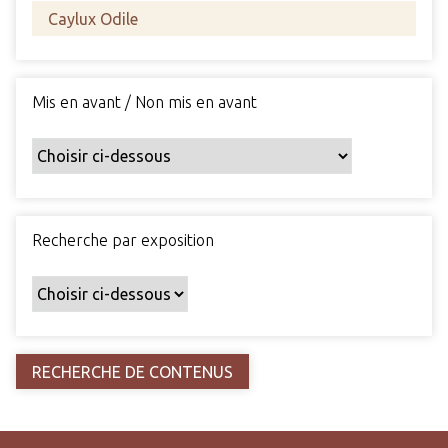
s
c
h
a
Mis en avant / Non mis en avant
m
p
s
p
a
r
Recherche par exposition
t
i
c
u
l
i
e
r
s