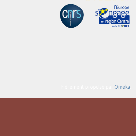
Fièrement propulsé par
Omeka
.