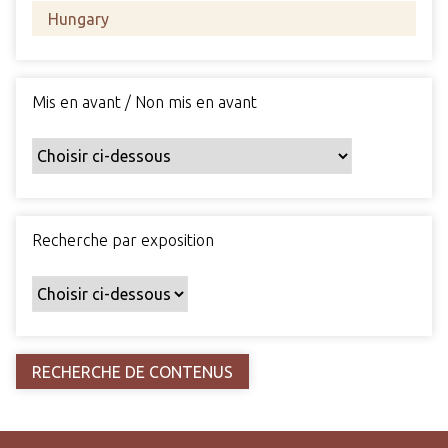
s
c
h
a
Mis en avant / Non mis en avant
m
p
s
p
a
r
Recherche par exposition
t
i
c
u
l
i
e
r
s