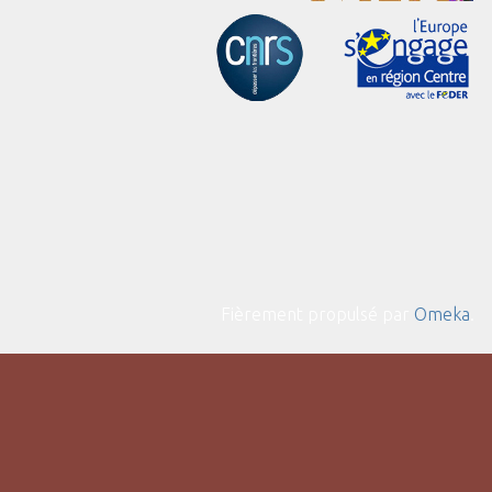
Fièrement propulsé par
Omeka
.