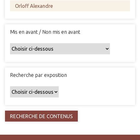
s
c
h
a
Mis en avant / Non mis en avant
m
p
s
p
a
r
Recherche par exposition
t
i
c
u
l
i
e
r
s