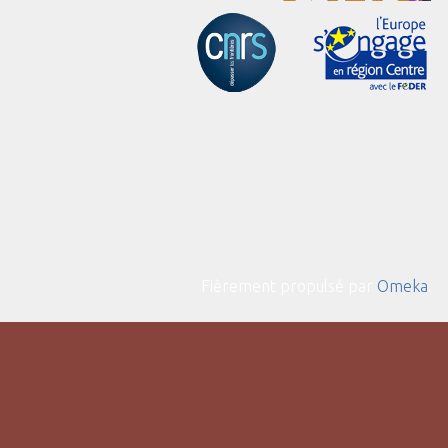
Fièrement propulsé par
Omeka
.