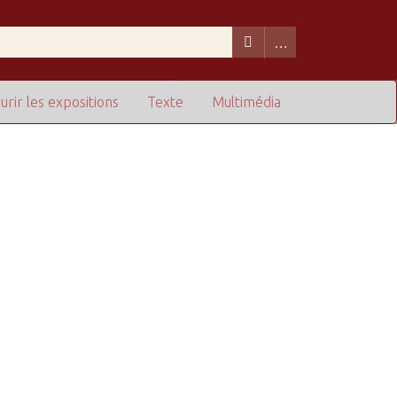
urir les expositions
Texte
Multimédia
de lignes dans "Restreindre à des champs particuliers" :
1