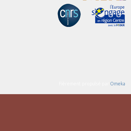
Fièrement propulsé par
Omeka
.