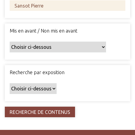
s
c
h
a
Mis en avant / Non mis en avant
m
p
s
p
a
r
Recherche par exposition
t
i
c
u
l
i
e
r
s