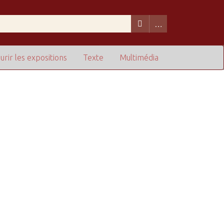
urir les expositions
Texte
Multimédia
de lignes dans "Restreindre à des champs particuliers" :
1