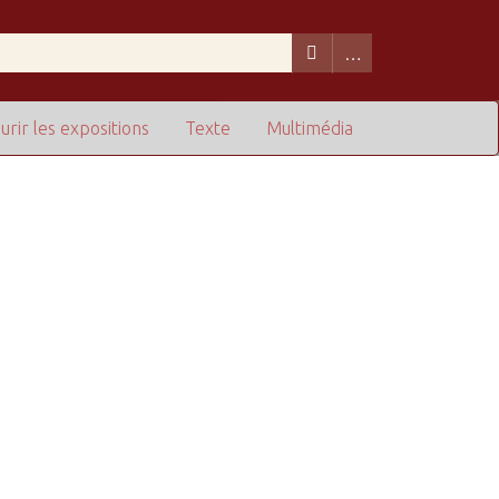
urir les expositions
Texte
Multimédia
de lignes dans "Restreindre à des champs particuliers" :
1