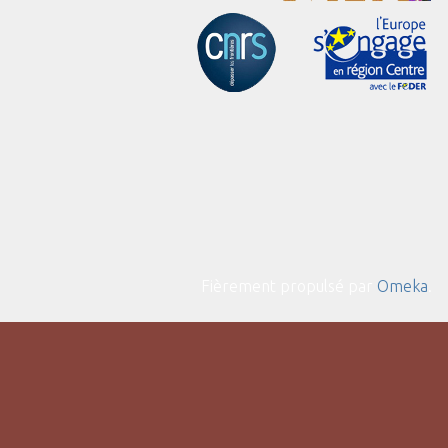
Fièrement propulsé par
Omeka
.