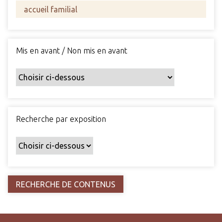
s
c
h
a
Mis en avant / Non mis en avant
m
p
s
p
a
r
Recherche par exposition
t
i
c
u
l
i
e
r
s