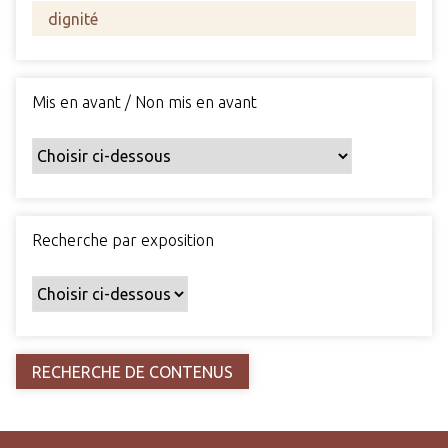
s
c
h
a
Mis en avant / Non mis en avant
m
p
s
p
a
r
Recherche par exposition
t
i
c
u
l
i
e
r
s