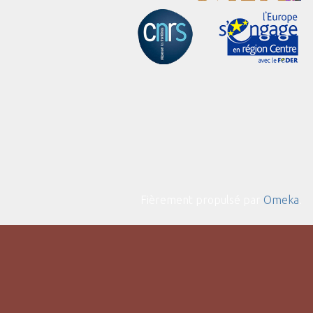
Fièrement propulsé par
Omeka
.