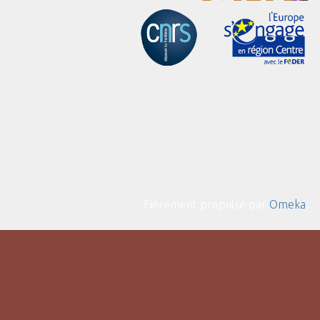
Fièrement propulsé par
Omeka
.