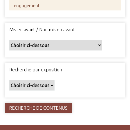
s
c
h
a
Mis en avant / Non mis en avant
m
p
s
p
a
r
Recherche par exposition
t
i
c
u
l
i
e
r
s