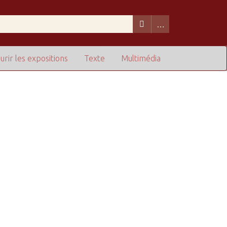
urir les expositions
Texte
Multimédia
de lignes dans "Restreindre à des champs particuliers" :
1