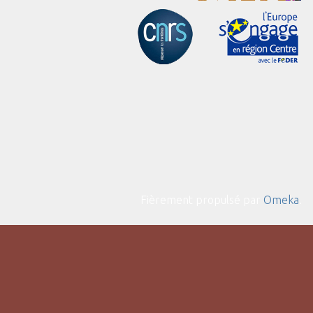
Fièrement propulsé par
Omeka
.