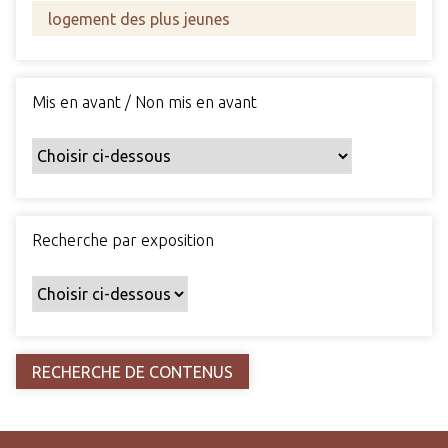
s
c
h
a
Mis en avant / Non mis en avant
m
p
s
p
a
r
Recherche par exposition
t
i
c
u
l
i
e
r
s