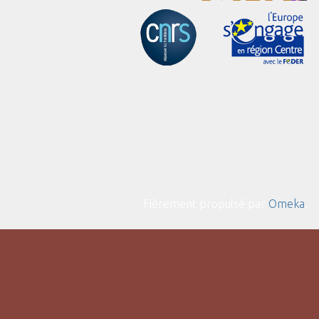
Fièrement propulsé par
Omeka
.