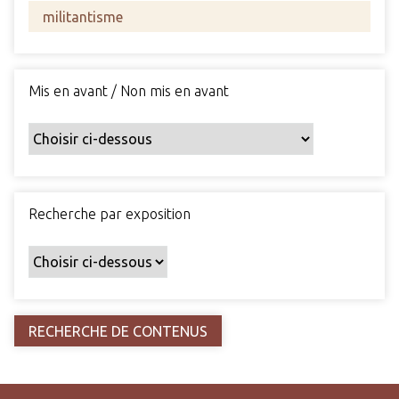
s
c
h
a
Mis en avant / Non mis en avant
m
p
s
p
a
r
Recherche par exposition
t
i
c
u
l
i
e
r
s