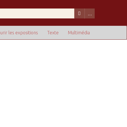
urir les expositions
Texte
Multimédia
de lignes dans "Restreindre à des champs particuliers" :
1