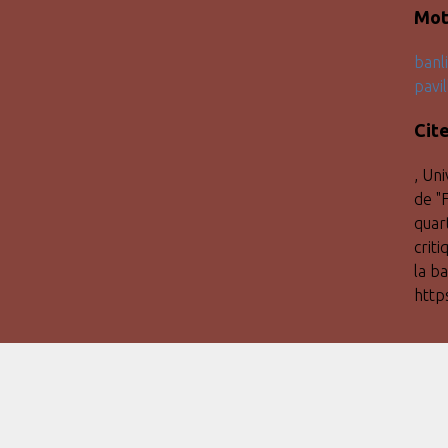
Mot
banl
pavi
Cit
, Un
de "F
quar
crit
la ba
http