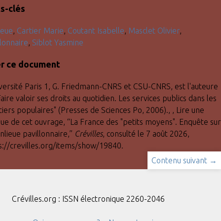
s-clés
ieue
,
Cartier Marie
,
Coutant Isabelle
,
Masclet Olivier
,
llonnaire
,
Siblot Yasmine
er ce document
iversité Paris 1, G. Friedmann-CNRS et CSU-CNRS, est l'auteure
aire valoir ses droits au quotidien. Les services publics dans les
tiers populaires" (Presses de Sciences Po, 2006)., , Lire une
ique de cet ouvrage, “La France des "petits moyens". Enquête sur
nlieue pavillonnaire,”
Crévilles
, consulté le 7 août 2026,
s://crevilles.org/items/show/19840
.
Contenu suivant →
Crévilles.org : ISSN électronique 2260-2046