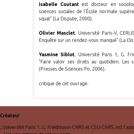
Isabelle Coutant
est docteur en sociolo
sciences sociales de l’École normale supérie
squat" (La Dispute, 2000).
Olivier Masclet
, Université Paris-V, CERLI
Enquête sur un rendez-vous manqué" (La Dis
Yasmine Siblot
, Université Paris 1, G. 
"Faire valoir ses droits au quotidien. Les 
(Presses de Sciences Po, 2006).
critique de cet ouvrage.
Créateur
, Université Paris 1, G. Friedmann-CNRS et CSU-CNRS, est l'auteu