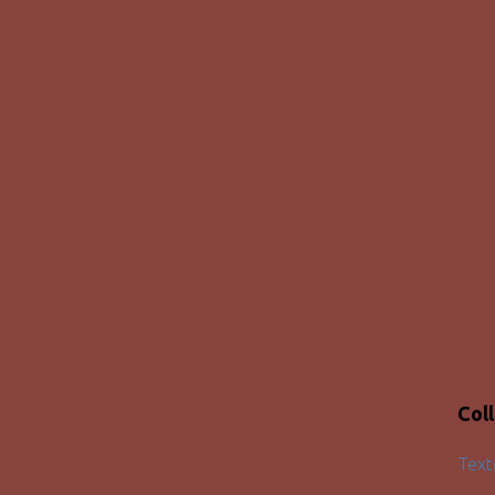
Col
Text