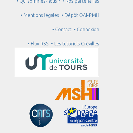
• Qui sommes-nous ?
• Nos partenaires
• Mentions légales
• Dépôt OAI-PMH
• Contact
• Connexion
• Flux RSS
• Les tutoriels Crévilles