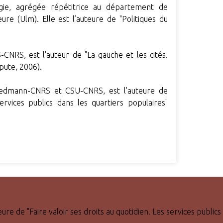
gie, agrégée répétitrice au département de
ure (Ulm). Elle est l’auteure de "Politiques du
S-CNRS, est l'auteur de "La gauche et les cités.
pute, 2006).
Friedmann-CNRS et CSU-CNRS, est l'auteure de
services publics dans les quartiers populaires"
re de "Faire valoir ses droits au quotidien. Les services publics