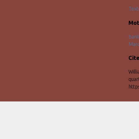
Text
Mot
banl
Marc
Cit
Willi
quar
http