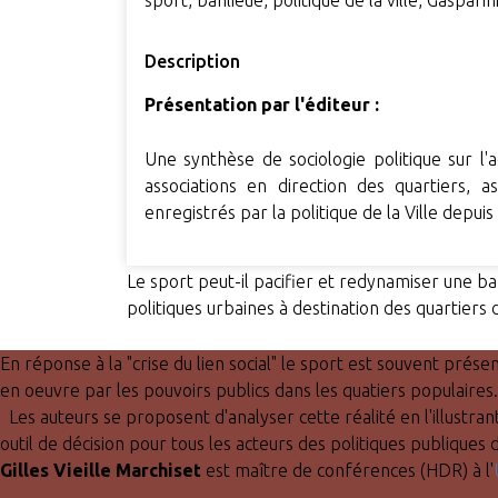
sport, banlieue, politique de la ville, Gasparin
Description
Présentation par l'éditeur :
Une synthèse de sociologie politique sur l'
associations en direction des quartiers, as
enregistrés par la politique de la Ville depui
Le sport peut-il pacifier et redynamiser une ban
politiques urbaines à destination des quartiers 
En réponse à la "crise du lien social" le sport est souvent pré
en oeuvre par les pouvoirs publics dans les quatiers populaires.
Les auteurs se proposent d'analyser cette réalité en l'illustran
outil de décision pour tous les acteurs des politiques publiques 
Gilles Vieille Marchiset
est maître de conférences (HDR) à l'