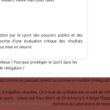
i William, Vieille Marchiset Gilles
action par le sport des pouvoirs publics et des
sortie d'une évaluation critique des résultats
s sa mise en oeuvre.
lieue ? Pourquoi privilégier le sport dans les
de rélégation ?
senté comme un puissant ciment ou comme un modèle d'intégration,
t d'anquêtes récentes. Ce travail de synthèse est un outil de réf
du sport. Université Marc Bloch de Strasbourg II, il dirige l'Équ
Université de Franche-Comté
, membre du Laboratoire de socio