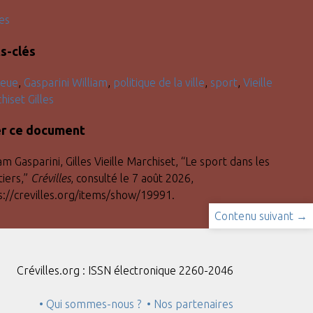
es
s-clés
ieue
,
Gasparini William
,
politique de la ville
,
sport
,
Vieille
hiset Gilles
er ce document
am Gasparini, Gilles Vieille Marchiset, “Le sport dans les
tiers,”
Crévilles
, consulté le 7 août 2026,
s://crevilles.org/items/show/19991
.
Contenu suivant →
Crévilles.org : ISSN électronique 2260-2046
• Qui sommes-nous ?
• Nos partenaires