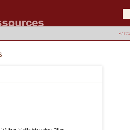
Parco
S