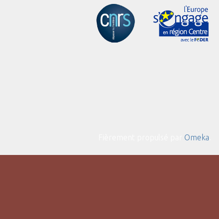
Fièrement propulsé par
Omeka
.