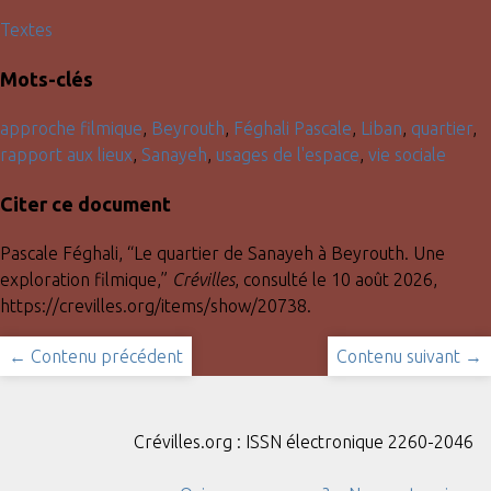
Textes
Mots-clés
approche filmique
,
Beyrouth
,
Féghali Pascale
,
Liban
,
quartier
,
rapport aux lieux
,
Sanayeh
,
usages de l'espace
,
vie sociale
Citer ce document
Pascale Féghali, “Le quartier de Sanayeh à Beyrouth. Une
exploration filmique,”
Crévilles
, consulté le 10 août 2026,
https://crevilles.org/items/show/20738
.
← Contenu précédent
Contenu suivant →
Crévilles.org : ISSN électronique 2260-2046