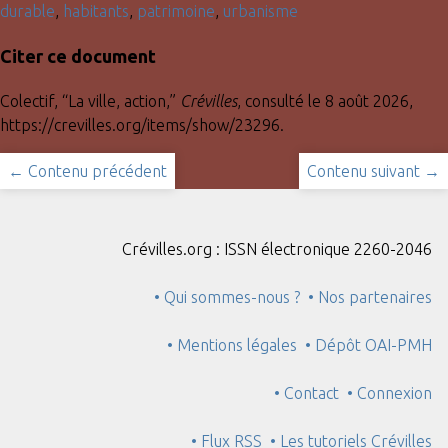
durable
,
habitants
,
patrimoine
,
urbanisme
Citer ce document
Colectif, “La ville, action,”
Crévilles
, consulté le 8 août 2026,
https://crevilles.org/items/show/23296
.
← Contenu précédent
Contenu suivant →
Crévilles.org : ISSN électronique 2260-2046
• Qui sommes-nous ?
• Nos partenaires
• Mentions légales
• Dépôt OAI-PMH
• Contact
• Connexion
• Flux RSS
• Les tutoriels Crévilles