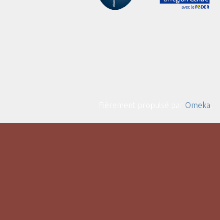
Fièrement propulsé par
Omeka
.