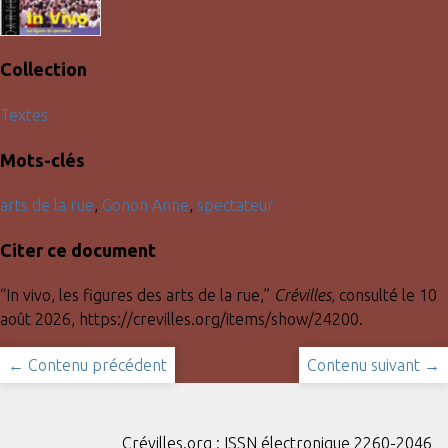
Collection
Textes
Mots-clés
arts de la rue
,
Gonon Anne
,
spectateur
Citer ce document
“In vivo, les figures des arts de la rue,”
Crévilles
, consulté le 10
août 2026,
https://crevilles.org/items/show/24200
.
← Contenu précédent
Contenu suivant →
Crévilles.org : ISSN électronique 2260-2046