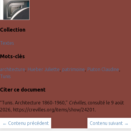
Collection
Textes
Mots-clés
architecture
,
Hueber Juliette
,
patrimoine
,
Piaton Claudine
,
Tunis
Citer ce document
“Tunis. Architecture 1860-1960,”
Crévilles
, consulté le 9 août
2026,
https://crevilles.org/items/show/24201
.
← Contenu précédent
Contenu suivant →