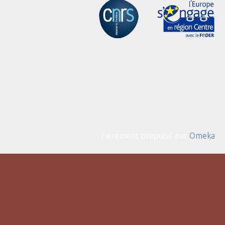
Fièrement propulsé par
Omeka
.