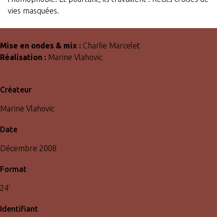
vies masquées.
Mise en ondes & mix :
Charlie Marcelet
Réalisation :
Marine Vlahovic
Créateur
Marine Vlahovic
Date
Décembre 2008
Format
24'
Identifiant