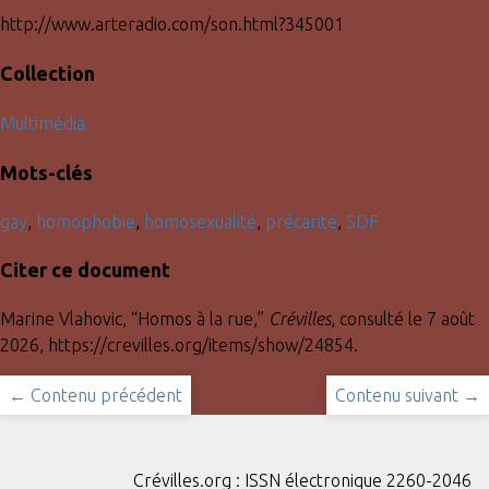
http://www.arteradio.com/son.html?345001
Collection
Multimédia
Mots-clés
gay
,
homophobie
,
homosexualité
,
précarité
,
SDF
Citer ce document
Marine Vlahovic, “Homos à la rue,”
Crévilles
, consulté le 7 août
2026,
https://crevilles.org/items/show/24854
.
← Contenu précédent
Contenu suivant →
Crévilles.org : ISSN électronique 2260-2046