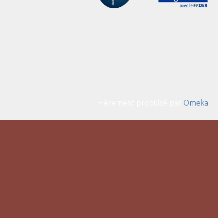
Fièrement propulsé par
Omeka
.