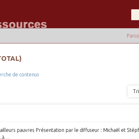
Parco
TOTAL)
rche de contenus
Tr
illeurs pauvres Présentation par le diffuseur : Michaël et Sté
és à…