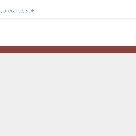
é
,
précarité
,
SDF