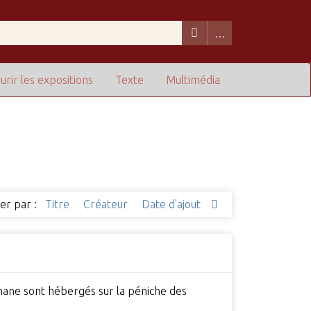
urir les expositions
Texte
Multimédia
ier par :
Titre
Créateur
Date d'ajout
phane sont hébergés sur la péniche des