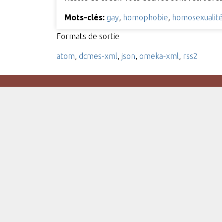
Mots-clés:
gay
,
homophobie
,
homosexualit
Formats de sortie
atom
,
dcmes-xml
,
json
,
omeka-xml
,
rss2