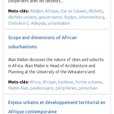
coopératifs avec les secteurs…
Mots-clés:
Abidjan
,
Afrique
,
Dar es Salaam
,
déchets
,
déchets urbains
,
gouvernance
,
Ibadan
,
Johannesburg
,
Onibokun G. Adepoju
,
urbanisation
Scope and dimensions of African
suburbanisms
Alan Mabin discusses the nature of cities and suburbs
in Africa. Alan Mabin is Head of Architecture and
Planning at the University of the Witwatersrand.
Mots-clés:
Africa
,
Afrique
,
banlieue
,
forme urbaine
,
Mabin Alan
,
pavillonnaire
,
périphéries
,
périurbain
Enjeux urbains et développement territorial en
Afrique contemporaine