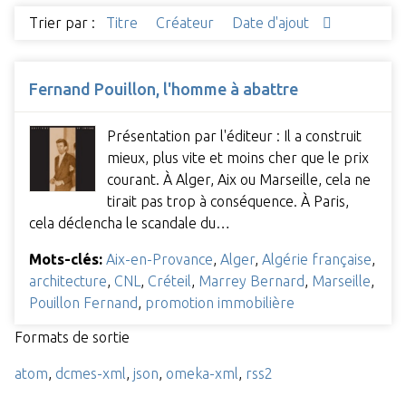
Trier par :
Titre
Créateur
Date d'ajout
Fernand Pouillon, l'homme à abattre
Présentation par l'éditeur : Il a construit
mieux, plus vite et moins cher que le prix
courant. À Alger, Aix ou Marseille, cela ne
tirait pas trop à conséquence. À Paris,
cela déclencha le scandale du…
Mots-clés:
Aix-en-Provance
,
Alger
,
Algérie française
,
architecture
,
CNL
,
Créteil
,
Marrey Bernard
,
Marseille
,
Pouillon Fernand
,
promotion immobilière
Formats de sortie
atom
,
dcmes-xml
,
json
,
omeka-xml
,
rss2