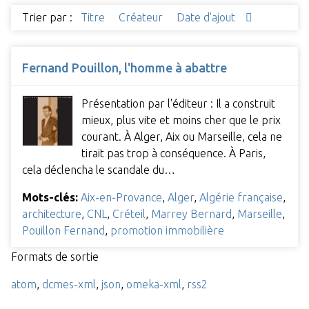
Trier par :
Titre
Créateur
Date d'ajout
Fernand Pouillon, l'homme à abattre
Présentation par l'éditeur : Il a construit
mieux, plus vite et moins cher que le prix
courant. À Alger, Aix ou Marseille, cela ne
tirait pas trop à conséquence. À Paris,
cela déclencha le scandale du…
Mots-clés:
Aix-en-Provance
,
Alger
,
Algérie française
,
architecture
,
CNL
,
Créteil
,
Marrey Bernard
,
Marseille
,
Pouillon Fernand
,
promotion immobilière
Formats de sortie
atom
,
dcmes-xml
,
json
,
omeka-xml
,
rss2