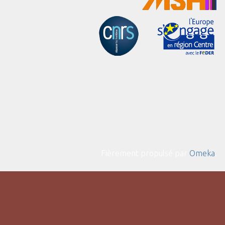
Fièrement propulsé par
Omeka
.