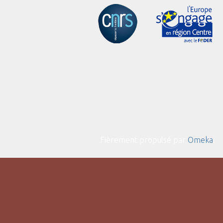
Fièrement propulsé par
Omeka
.