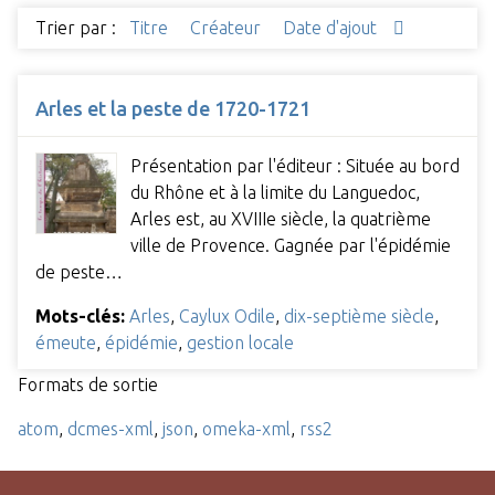
Trier par :
Titre
Créateur
Date d'ajout
Arles et la peste de 1720-1721
Présentation par l'éditeur : Située au bord
du Rhône et à la limite du Languedoc,
Arles est, au XVIIIe siècle, la quatrième
ville de Provence. Gagnée par l'épidémie
de peste…
Mots-clés:
Arles
,
Caylux Odile
,
dix-septième siècle
,
émeute
,
épidémie
,
gestion locale
Formats de sortie
atom
,
dcmes-xml
,
json
,
omeka-xml
,
rss2