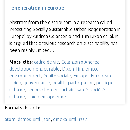
regeneration in Europe
Abstract from the distributor: In a research called
‘Measuring Socially Sustainable Urban Regeneration in
Europe’ by Andrea Colantonio and Tim Dixon et. al. it
is argued that previous research on sustainability has
been mainly limited…
Mots-clés:
cadre de vie
,
Colantonio Andrea
,
développement durable
,
Dixon Tim
,
emploi
,
environnement
,
équité sociale
,
Europe
,
European
Union
,
gouvernance
,
health
,
participation
,
politique
urbaine
,
renouvellement urbain
,
santé
,
société
urbaine
,
Union européenne
Formats de sortie
atom
,
dcmes-xml
,
json
,
omeka-xml
,
rss2