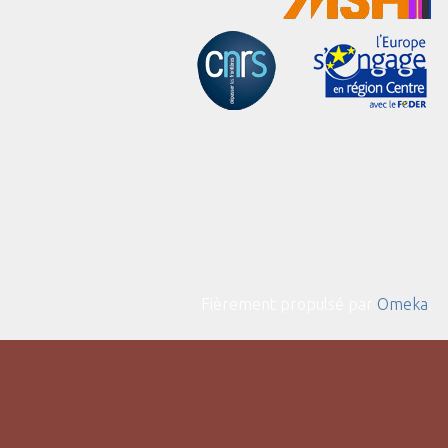
Fièrement propulsé par
Omeka
.