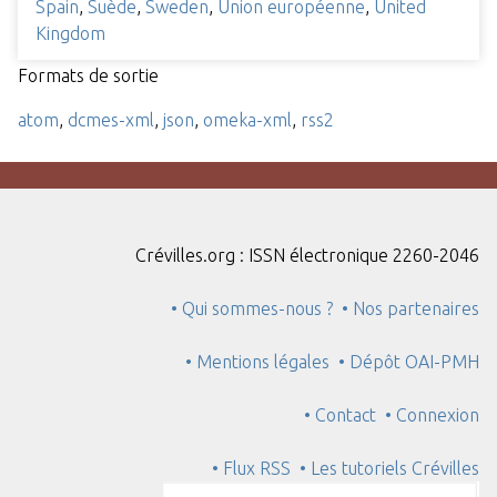
Spain
,
Suède
,
Sweden
,
Union européenne
,
United
Kingdom
Formats de sortie
atom
,
dcmes-xml
,
json
,
omeka-xml
,
rss2
Crévilles.org : ISSN électronique 2260-2046
• Qui sommes-nous ?
• Nos partenaires
• Mentions légales
• Dépôt OAI-PMH
• Contact
• Connexion
• Flux RSS
• Les tutoriels Crévilles