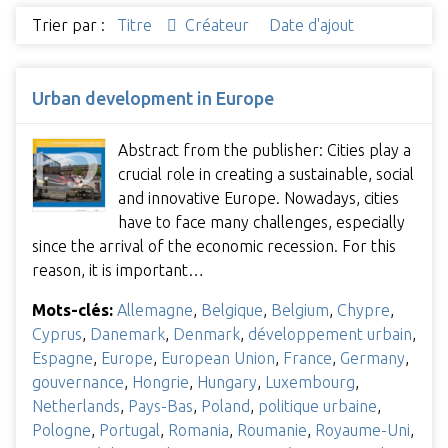
Trier par :
Titre
Créateur
Date d'ajout
Urban development in Europe
Abstract from the publisher: Cities play a
crucial role in creating a sustainable, social
and innovative Europe. Nowadays, cities
have to face many challenges, especially
since the arrival of the economic recession. For this
reason, it is important…
Mots-clés:
Allemagne
,
Belgique
,
Belgium
,
Chypre
,
Cyprus
,
Danemark
,
Denmark
,
développement urbain
,
Espagne
,
Europe
,
European Union
,
France
,
Germany
,
gouvernance
,
Hongrie
,
Hungary
,
Luxembourg
,
Netherlands
,
Pays-Bas
,
Poland
,
politique urbaine
,
Pologne
,
Portugal
,
Romania
,
Roumanie
,
Royaume-Uni
,