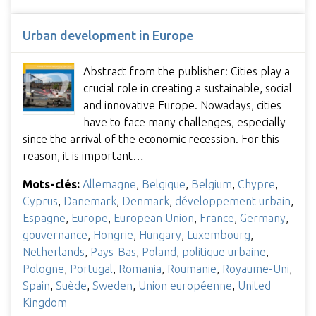
Urban development in Europe
Abstract from the publisher: Cities play a
crucial role in creating a sustainable, social
and innovative Europe. Nowadays, cities
have to face many challenges, especially
since the arrival of the economic recession. For this
reason, it is important…
Mots-clés:
Allemagne
,
Belgique
,
Belgium
,
Chypre
,
Cyprus
,
Danemark
,
Denmark
,
développement urbain
,
Espagne
,
Europe
,
European Union
,
France
,
Germany
,
gouvernance
,
Hongrie
,
Hungary
,
Luxembourg
,
Netherlands
,
Pays-Bas
,
Poland
,
politique urbaine
,
Pologne
,
Portugal
,
Romania
,
Roumanie
,
Royaume-Uni
,
Spain
,
Suède
,
Sweden
,
Union européenne
,
United
Kingdom