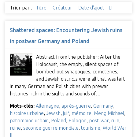
Trier par :
Titre
Créateur
Date d'ajout
Shattered spaces: Encountering Jewish ruins
in postwar Germany and Poland
Abstract from the publisher: After the
Holocaust, the empty, silent spaces of
bombed-out synagogues, cemeteries,
and Jewish districts were all that was left
in many German and Polish cities with prewar
histories rich in the sights and sounds of…
Mots-clés:
Allemagne
,
après-guerre
,
Germany
,
histoire urbaine
,
Jewish
,
juif
,
mémoire
,
Meng Michael
,
patrimoine urbain
,
Poland
,
Pologne
,
post-war
,
ruin
,
ruine
,
seconde guerre mondiale
,
tourisme
,
World War
II