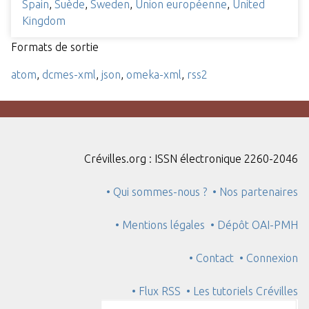
Spain
,
Suède
,
Sweden
,
Union européenne
,
United
Kingdom
Formats de sortie
atom
,
dcmes-xml
,
json
,
omeka-xml
,
rss2
Crévilles.org : ISSN électronique 2260-2046
• Qui sommes-nous ?
• Nos partenaires
• Mentions légales
• Dépôt OAI-PMH
• Contact
• Connexion
• Flux RSS
• Les tutoriels Crévilles