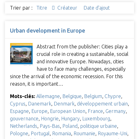
Trier par :
Titre
Créateur
Date d'ajout
Urban development in Europe
Abstract from the publisher: Cities play a
crucial role in creating a sustainable, social
and innovative Europe. Nowadays, cities
have to face many challenges, especially
since the arrival of the economic recession. For this
reason, it is important…
Mots-clés:
Allemagne
,
Belgique
,
Belgium
,
Chypre
,
Cyprus
,
Danemark
,
Denmark
,
développement urbain
,
Espagne
,
Europe
,
European Union
,
France
,
Germany
,
gouvernance
,
Hongrie
,
Hungary
,
Luxembourg
,
Netherlands
,
Pays-Bas
,
Poland
,
politique urbaine
,
Pologne
,
Portugal
,
Romania
,
Roumanie
,
Royaume-Uni
,