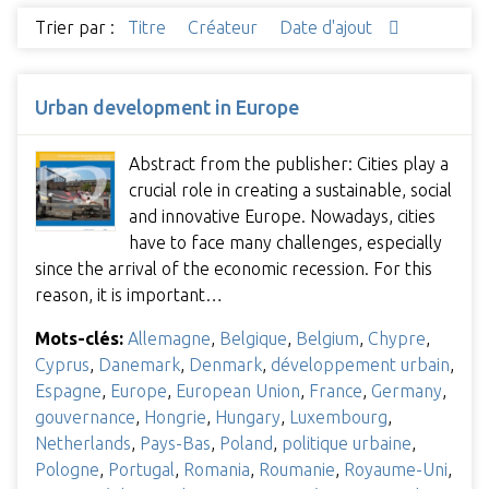
Trier par :
Titre
Créateur
Date d'ajout
Urban development in Europe
Abstract from the publisher: Cities play a
crucial role in creating a sustainable, social
and innovative Europe. Nowadays, cities
have to face many challenges, especially
since the arrival of the economic recession. For this
reason, it is important…
Mots-clés:
Allemagne
,
Belgique
,
Belgium
,
Chypre
,
Cyprus
,
Danemark
,
Denmark
,
développement urbain
,
Espagne
,
Europe
,
European Union
,
France
,
Germany
,
gouvernance
,
Hongrie
,
Hungary
,
Luxembourg
,
Netherlands
,
Pays-Bas
,
Poland
,
politique urbaine
,
Pologne
,
Portugal
,
Romania
,
Roumanie
,
Royaume-Uni
,