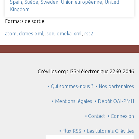
Spain
,
Suède
,
Sweden
,
Union européenne
,
United
Kingdom
Formats de sortie
atom
,
dcmes-xml
,
json
,
omeka-xml
,
rss2
Crévilles.org : ISSN électronique 2260-2046
• Qui sommes-nous ?
• Nos partenaires
• Mentions légales
• Dépôt OAI-PMH
• Contact
• Connexion
• Flux RSS
• Les tutoriels Crévilles