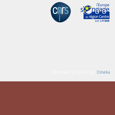
Fièrement propulsé par
Omeka
.