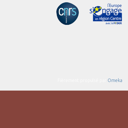
Fièrement propulsé par
Omeka
.