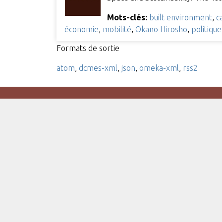
Mots-clés:
built environment
,
c
économie
,
mobilité
,
Okano Hirosho
,
politiqu
Formats de sortie
atom
,
dcmes-xml
,
json
,
omeka-xml
,
rss2