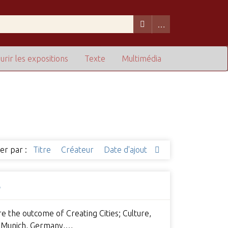
urir les expositions
Texte
Multimédia
ier par :
Titre
Créateur
Date d'ajout
e
e the outcome of Creating Cities; Culture,
in Munich, Germany,…