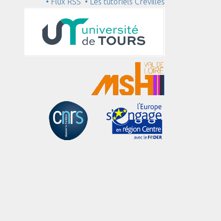
• Flux RSS
• Les tutoriels Crévilles