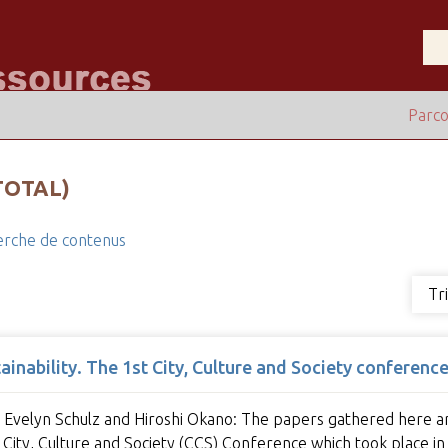
Parco
TOTAL)
rche de contenus
Tr
tainability. The 1st City, Culture and Society conferenc
 Evelyn Schulz and Hiroshi Okano: The papers gathered here ar
t City, Culture and Society (CCS) Conference which took place 