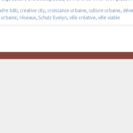
adre bâti
,
creative city
,
croissance urbaine
,
culture urbaine
,
déve
e urbaine
,
réseaux
,
Schulz Evelyn
,
ville créative
,
ville viable