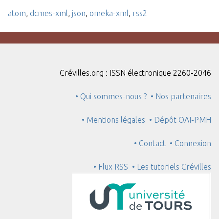
atom
,
dcmes-xml
,
json
,
omeka-xml
,
rss2
Crévilles.org : ISSN électronique 2260-2046
• Qui sommes-nous ?
• Nos partenaires
• Mentions légales
• Dépôt OAI-PMH
• Contact
• Connexion
• Flux RSS
• Les tutoriels Crévilles