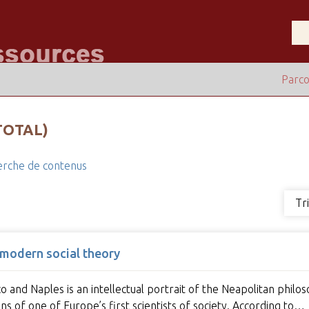
Parco
TOTAL)
rche de contenus
Tr
 modern social theory
co and Naples is an intellectual portrait of the Neapolitan phil
ons of one of Europe’s first scientists of society. According to…