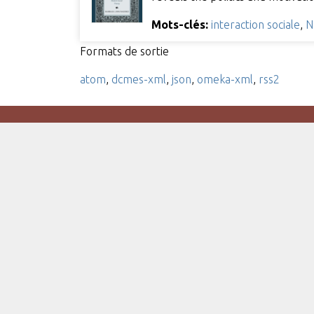
Mots-clés:
interaction sociale
,
N
Formats de sortie
atom
,
dcmes-xml
,
json
,
omeka-xml
,
rss2