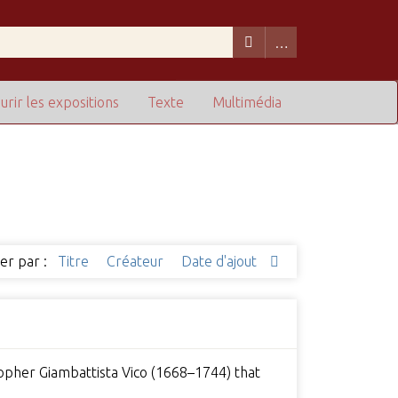
urir les expositions
Texte
Multimédia
ier par :
Titre
Créateur
Date d'ajout
osopher Giambattista Vico (1668–1744) that