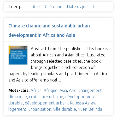
Trier par :
Titre
Créateur
Date d'ajout
Climate change and sustainable urban
development in Africa and Asia
Abstract from the publisher : This book is
about African and Asian cities. Illustrated
through selected case cities, the book
brings together a rich collection of
papers by leading scholars and practitioners in Africa
and Asia to offer empirical…
Mots-clés:
Africa
,
Afrique
,
Asia
,
Asie
,
changement
climatique
,
croissance urbaine
,
développement
durable
,
développement urbain
,
Kumssa Asfaw
,
logement
,
urbanisation
,
ville durable
,
Yuen Belinda