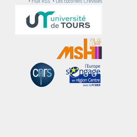
• Flux RSS
• Les tutoriels Crévilles