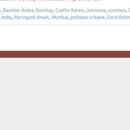
e
,
Baviskar Amita
,
Bombay
,
Coelho Karen
,
commons
,
commun
,
,
India
,
Maringanti Anant
,
Mumbai
,
politique urbaine
,
Sood Ashi