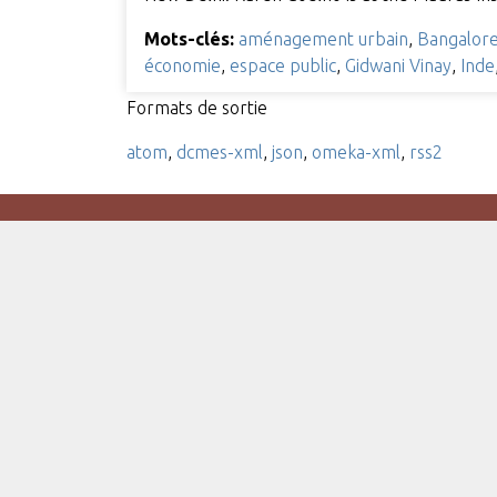
Mots-clés:
aménagement urbain
,
Bangalor
économie
,
espace public
,
Gidwani Vinay
,
Inde
Formats de sortie
atom
,
dcmes-xml
,
json
,
omeka-xml
,
rss2