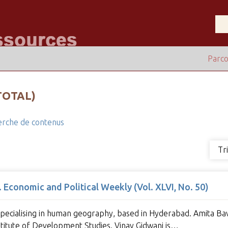
Parco
TOTAL)
rche de contenus
Tr
Economic and Political Weekly (Vol. XLVI, No. 50)
pecialising in human geography, based in Hyderabad. Amita Bavi
stitute of Development Studies. Vinay Gidwani is…