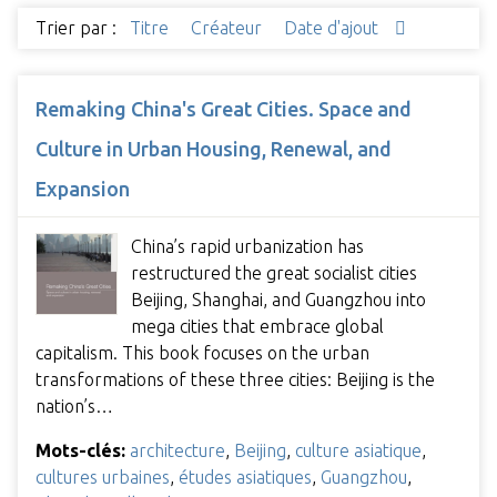
Trier par :
Titre
Créateur
Date d'ajout
Remaking China's Great Cities. Space and
Culture in Urban Housing, Renewal, and
Expansion
China’s rapid urbanization has
restructured the great socialist cities
Beijing, Shanghai, and Guangzhou into
mega cities that embrace global
capitalism. This book focuses on the urban
transformations of these three cities: Beijing is the
nation’s…
Mots-clés:
architecture
,
Beijing
,
culture asiatique
,
cultures urbaines
,
études asiatiques
,
Guangzhou
,