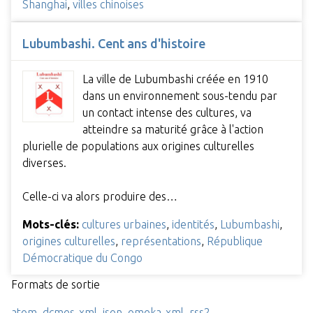
Shanghai
,
villes chinoises
Lubumbashi. Cent ans d'histoire
La ville de Lubumbashi créée en 1910
dans un environnement sous-tendu par
un contact intense des cultures, va
atteindre sa maturité grâce à l'action
plurielle de populations aux origines culturelles
diverses.
Celle-ci va alors produire des…
Mots-clés:
cultures urbaines
,
identités
,
Lubumbashi
,
origines culturelles
,
représentations
,
République
Démocratique du Congo
Formats de sortie
atom
,
dcmes-xml
,
json
,
omeka-xml
,
rss2