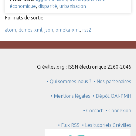
économique
,
disparité
,
urbanisation
Formats de sortie
atom
,
dcmes-xml
,
json
,
omeka-xml
,
rss2
Crévilles.org : ISSN électronique 2260-2046
• Qui sommes-nous ?
• Nos partenaires
• Mentions légales
• Dépôt OAI-PMH
• Contact
• Connexion
• Flux RSS
• Les tutoriels Crévilles