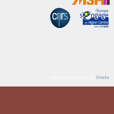
Fièrement propulsé par
Omeka
.