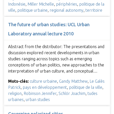
Indonésie
,
Miller Michelle
,
périphéries
,
politique de la
ville
,
politique urbaine
,
regional autonomy
,
territoire
The future of urban studies: UCL Urban
Laboratory annual lecture 2010
Abstract from the distributor: The presentations and
discussion explored recent developments in urban
studies ranging across topics such as emerging
conceptions of urban politics, new approaches to the
interpretation of urban culture, and conceptual…
Mots-clés:
culture urbaine
,
Gandy Matthew
,
Le Galès
Patrick
,
pays en développement
,
politique de la ville
,
religion
,
Robinson Jennifer
,
Schlör Joachim
,
tudes
urbaines
,
urban studies
Governing polarized cities