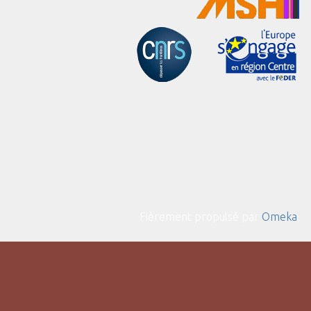
Fièrement propulsé par
Omeka
.