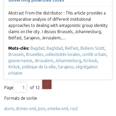
Abstract from the distributor : This article provides a
comparative analysis of different institutional
approaches to dealing with antagonistic group identity
claims on the city. I discuss Brussels, Johannesburg,
Belfast, Sarajevo, Jerusalem,…
Mots-clés:
Bagdad
,
Baghdad
,
Belfast
,
Bollens Scott
,
Brussels
,
Bruxelles
,
collectivités locales
,
conflit urbain
,
gouvernance
,
Jérusalem
,
Johannesburg
,
Kirkouk
,
Kirkuk
,
politique de la ville
,
Sarajevo
,
ségrégation
urbaine
Page
of 12
Formats de sortie
atom
,
dcmes-xml
,
json
,
omeka-xml
,
rss2