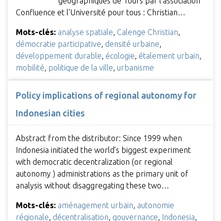
géographiques de Tours par l'association
Confluence et l'Université pour tous : Christian…
Mots-clés:
analyse spatiale
,
Calenge Christian
,
démocratie participative
,
densité urbaine
,
développement durable
,
écologie
,
étalement urbain
,
mobilité
,
politique de la ville
,
urbanisme
Policy implications of regional autonomy for
Indonesian cities
Abstract from the distributor: Since 1999 when
Indonesia initiated the world’s biggest experiment
with democratic decentralization (or regional
autonomy ) administrations as the primary unit of
analysis without disaggregating these two…
Mots-clés:
aménagement urbain
,
autonomie
régionale
,
décentralisation
,
gouvernance
,
Indonesia
,