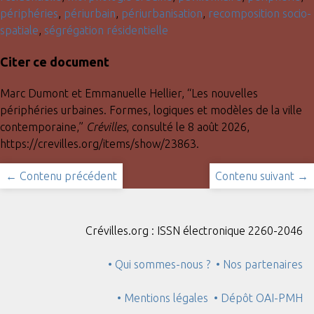
périphéries
,
périurbain
,
périurbanisation
,
recomposition socio-
spatiale
,
ségrégation résidentielle
Citer ce document
Marc Dumont et Emmanuelle Hellier, “Les nouvelles
périphéries urbaines. Formes, logiques et modèles de la ville
contemporaine,”
Crévilles
, consulté le 8 août 2026,
https://crevilles.org/items/show/23863
.
← Contenu précédent
Contenu suivant →
Crévilles.org : ISSN électronique 2260-2046
• Qui sommes-nous ?
• Nos partenaires
• Mentions légales
• Dépôt OAI-PMH