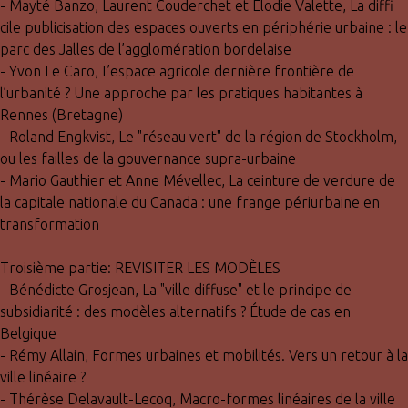
- Mayté Banzo, Laurent Couderchet et Élodie Valette, La diffi
cile publicisation des espaces ouverts en périphérie urbaine : le
parc des Jalles de l’agglomération bordelaise
- Yvon Le Caro, L’espace agricole dernière frontière de
l’urbanité ? Une approche par les pratiques habitantes à
Rennes (Bretagne)
- Roland Engkvist, Le "réseau vert" de la région de Stockholm,
ou les failles de la gouvernance supra-urbaine
- Mario Gauthier et Anne Mévellec, La ceinture de verdure de
la capitale nationale du Canada : une frange périurbaine en
transformation
Troisième partie: REVISITER LES MODÈLES
- Bénédicte Grosjean, La "ville diffuse" et le principe de
subsidiarité : des modèles alternatifs ? Étude de cas en
Belgique
- Rémy Allain, Formes urbaines et mobilités. Vers un retour à la
ville linéaire ?
- Thérèse Delavault-Lecoq, Macro-formes linéaires de la ville