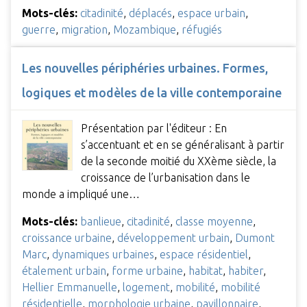
Mots-clés:
citadinité
,
déplacés
,
espace urbain
,
guerre
,
migration
,
Mozambique
,
réfugiés
Les nouvelles périphéries urbaines. Formes,
logiques et modèles de la ville contemporaine
Présentation par l'éditeur : En
s’accentuant et en se généralisant à partir
de la seconde moitié du XXème siècle, la
croissance de l’urbanisation dans le
monde a impliqué une…
Mots-clés:
banlieue
,
citadinité
,
classe moyenne
,
croissance urbaine
,
développement urbain
,
Dumont
Marc
,
dynamiques urbaines
,
espace résidentiel
,
étalement urbain
,
forme urbaine
,
habitat
,
habiter
,
Hellier Emmanuelle
,
logement
,
mobilité
,
mobilité
résidentielle
,
morphologie urbaine
,
pavillonnaire
,