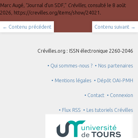
Marc Augé, “Journal d'un SDF,”
Crévilles
, consulté le 8 août
2026,
https://crevilles.org/items/show/24021
.
← Contenu précédent
Contenu suivant →
Crévilles.org : ISSN électronique 2260-2046
• Qui sommes-nous ?
• Nos partenaires
• Mentions légales
• Dépôt OAI-PMH
• Contact
• Connexion
• Flux RSS
• Les tutoriels Crévilles