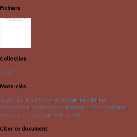
Fichiers
Collection
Textes
Mots-clés
Augé Marc
,
ethnofiction
,
ethnologie
,
identité
,
lieu
,
renoncement
,
repères spatio-temporels
,
représentations
,
sans domicile
,
sans-logis
,
SDF
,
solitude
Citer ce document