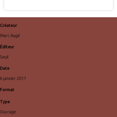
Créateur
Marc Augé
Éditeur
Seuil
Date
6 janvier 2011
Format
Type
Ouvrage