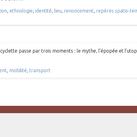
tion
,
ethnologie
,
identité
,
lieu
,
renoncement
,
repères spatio-te
bicyclette passe par trois moments : le mythe, l’épopée et l’uto
ent
,
mobilité
,
transport