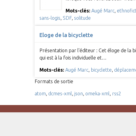
Mots-clés:
Augé Marc
,
ethnofic
sans-logis
,
SDF
,
solitude
Eloge de la bicyclette
Présentation par l'éditeur : Cet éloge de la 
qui est à la fois individuelle et…
Mots-clés:
Augé Marc
,
bicyclette
,
déplacem
Formats de sortie
atom
,
dcmes-xml
,
json
,
omeka-xml
,
rss2