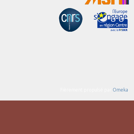
Fièrement propulsé par
Omeka
.