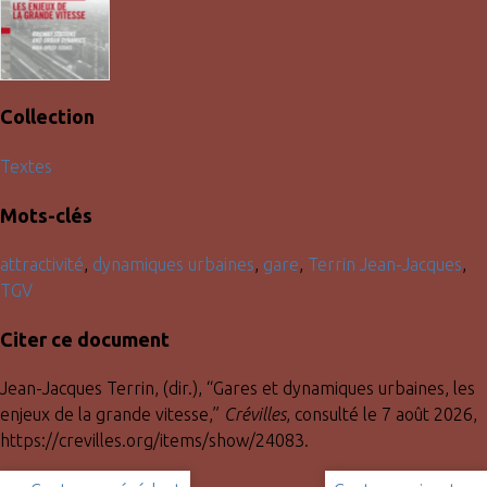
Collection
Textes
Mots-clés
attractivité
,
dynamiques urbaines
,
gare
,
Terrin Jean-Jacques
,
TGV
Citer ce document
Jean-Jacques Terrin, (dir.), “Gares et dynamiques urbaines, les
enjeux de la grande vitesse,”
Crévilles
, consulté le 7 août 2026,
https://crevilles.org/items/show/24083
.