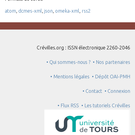
atom
,
dcmes-xml
,
json
,
omeka-xml
,
rss2
Crévilles.org : ISSN électronique 2260-2046
• Qui sommes-nous ?
• Nos partenaires
• Mentions légales
• Dépôt OAI-PMH
• Contact
• Connexion
• Flux RSS
• Les tutoriels Crévilles