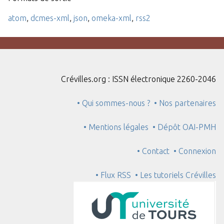
atom
,
dcmes-xml
,
json
,
omeka-xml
,
rss2
Crévilles.org : ISSN électronique 2260-2046
• Qui sommes-nous ?
• Nos partenaires
• Mentions légales
• Dépôt OAI-PMH
• Contact
• Connexion
• Flux RSS
• Les tutoriels Crévilles